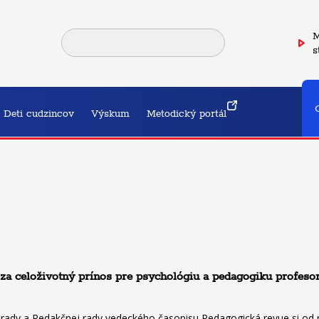
M
s
Deti cudzincov
Výskum
Metodický portál
 za celoživotný prínos pre psychológiu a pedagogiku profe
rady a Redakčnej rady vedeckého časopisu Pedagogická revue si od 