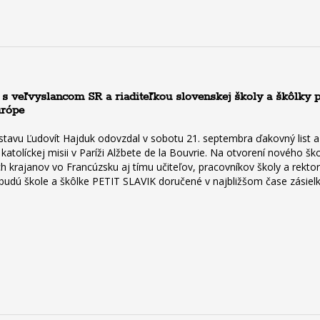
 s veľvyslancom SR a riaditeľkou slovenskej školy a škôlky 
urópe
stavu Ľudovít Hajduk odovzdal v sobotu 21. septembra ďakovný list a
 katolíckej misii v Paríži Alžbete de la Bouvrie. Na otvorení nového
ch krajanov vo Francúzsku aj tímu učiteľov, pracovníkov školy a rektor
, budú škole a škôlke PETIT SLAVIK doručené v najbližšom čase zásiel