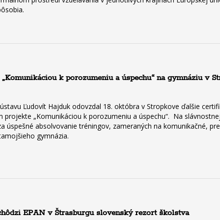
pôsobia.
u „Komunikáciou k porozumeniu a úspechu“ na gymnáziu v Stro
ústavu Ľudovít Hajduk odovzdal 18. októbra v Stropkove ďalšie certi
om projekte „Komunikáciou k porozumeniu a úspechu“. Na slávnostnej
át za úspešné absolvovanie tréningov, zameraných na komunikačné, pr
 tamojšieho gymnázia.
chôdzi EPAN v Štrasburgu slovenský rezort školstva