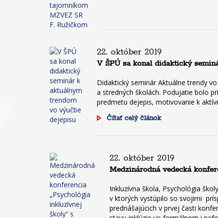
22. október 2019
V ŠPÚ sa konal didaktický semin
Didaktický seminár Aktuálne trendy vo
a stredných školách. Podujatie bolo 
predmetu dejepis, motivovanie k aktív
Čítať celý článok
22. október 2019
Medzinárodná vedecká konfere
Inkluzívna škola, Psychológia školy
v ktorých vystúpilo so svojimi prí
prednášajúcich v prvej časti konf
stavu inklúzie vo formálnom i nef