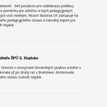
work - Sieť poradcov pre vzdelávaciu politiku),
ko pomôcku pre učiteľov a iných pedagogických
kých voči všetkým. Rezort školstva SR zastupuje na
tneho pedagogického ústavu a národný expert pre
ít Hajduk.
diteľa ŠPÚ Ľ. Hajduka
činnosti v osvojovaní slovanských jazykov a kultúr v
a konala už po druhý raz v Bratislave, dominovala
kého ústavu Ľudovít Hajduk.