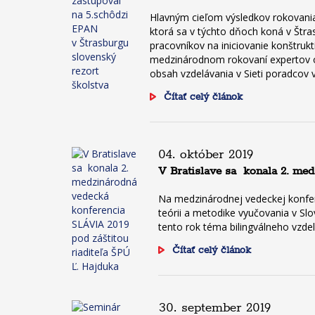
Hlavným cieľom výsledkov rokovania 
ktorá sa v týchto dňoch koná v Štr
pracovníkov na iniciovanie konštruk
medzinárodnom rokovaní expertov o 
obsah vzdelávania v Sieti poradcov v
Čítať celý článok
04. október 2019
V Bratislave sa konala 2. med
Na medzinárodnej vedeckej konfere
teórii a metodike vyučovania v Slo
tento rok téma bilingválneho vzde
Čítať celý článok
30. september 2019