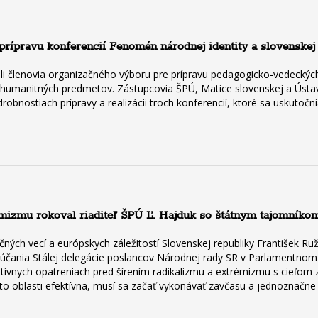
rípravu konferencií Fenomén národnej identity a slovenskej 
li členovia organizačného výboru pre prípravu pedagogicko-vedeckýc
h humanitných predmetov. Zástupcovia ŠPÚ, Matice slovenskej a Ústav
robnostiach prípravy a realizácii troch konferencií, ktoré sa uskutočn
rémizmu rokoval riaditeľ ŠPÚ Ľ. Hajduk so štátnym tajomn
čných vecí a európskych záležitostí Slovenskej republiky František Ru
rúčania Stálej delegácie poslancov Národnej rady SR v Parlamentno
ívnych opatreniach pred šírením radikalizmu a extrémizmu s cieľom z
ejto oblasti efektívna, musí sa začať vykonávať zavčasu a jednozna