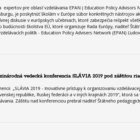
expertov pre oblasť vzdelávania EPAN ( Education Policy Advisors Net
asburgu, je poskytnúť školám v Európe súbor konkrétnych nástrojov a
tívnej diskusie v európskych učebniach, ktoré zabezpečia rešpekt všet
budúcnosti školstva EÚ, ktoré organizuje Rada Európy, riaditeľ Štá
zdelávacích politík - Education Policy Advisers Network (EPAN) Ľudov
zinárodná vedecká konferencia SLÁVIA 2019 pod záštitou ria
ncii „SLÁVIA 2019 - Inovatívne prístupy k organizovaniu vzdelávacej 
venskej republike, Ruskej federácii a v iných krajinách 2019“, ktorá s
lávania. Záštitu nad konferenciou prebral riaditeľ Štátneho pedagogic