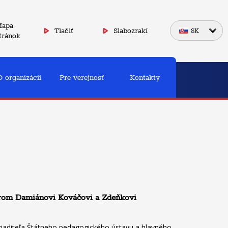
apa
Tlačiť
Slabozrakí
SK
tránok
O organizácii
Pre verejnosť
Kontakty
sorom Damiánovi Kováčovi a Zdeňkovi
riaditeľa Štátneho pedagogického ústavu a hlavného