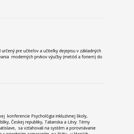
určený pre učiteľov a učiteľky dejepisu v základných
covania moderných prvkov výučby (metód a foriem) do
ckej konferencie Psychológia inkluzívnej školy,
liky, Českej republiky, Talianska a Litvy. Témy
ratislave, sa vzťahovali na systém a porovnávanie
ie s prioritným zameraním na štáty, v ktorých