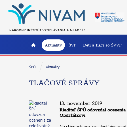
Aktuality
ŠVP
Deti a žiaci so ŠVVP
ŠPÚ
Aktuality
TLAČOVÉ SPRÁVY
13. november 2019
Riaditeľ ŠPÚ odovzdal ocenenia
Obdržálkovi
Na slávnostnom zasadnutí Vedeckej 