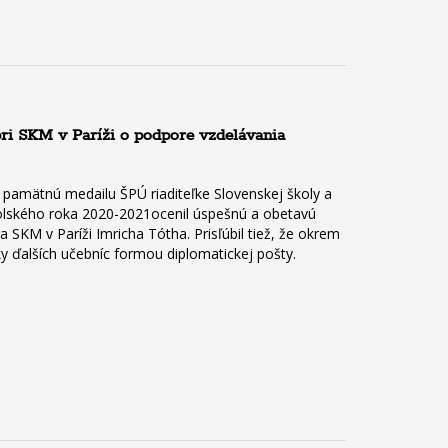
pri SKM v Paríži o podpore vzdelávania
 pamätnú medailu ŠPÚ riaditeľke Slovenskej školy a
 školského roka 2020-2021ocenil úspešnú a obetavú
a SKM v Paríži Imricha Tótha. Prisľúbil tiež, že okrem
ky ďalších učebníc formou diplomatickej pošty.