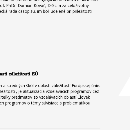
of. PhDr. Damián Kováč, DrSc. a za celoživotný
á rada časopisu, im boli udelené pri príležitosti
sti záležitostí EÚ
 stredných škôl v oblasti záležitostí Európskej únie.
ležitostí , je aktualizácia vzdelávacích programov cez
iteľky predmetov zo vzdelávacích oblastí Človek
ích programov o témy súvisiace s problematikou