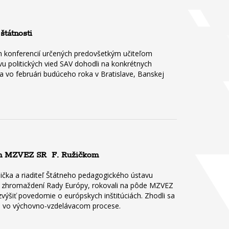
štátnosti
h konferencií určených predovšetkým učiteľom
u politických vied SAV dohodli na konkrétnych
ia vo februári budúceho roka v Bratislave, Banskej
íkom MZVEZ SR F. Ružičkom
žička a riaditeľ Štátneho pedagogického ústavu
m zhromaždení Rady Európy, rokovali na pôde MZVEZ
výšiť povedomie o európskych inštitúciách. Zhodli sa
čne vo výchovno-vzdelávacom procese.