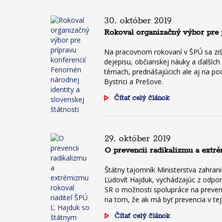
30. október 2019
Rokoval organizačný výbor pre p
Na pracovnom rokovaní v ŠPÚ sa ziš
dejepisu, občianskej náuky a ďalšíc
témach, prednášajúcich ale aj na pod
Bystrici a Prešove.
Čítať celý článok
29. október 2019
O prevencii radikalizmu a ext
Štátny tajomník Ministerstva zahrani
Ľudovít Hajduk, vychádzajúc z odpo
SR o možnosti spolupráce na prevent
na tom, že ak má byť prevencia v t
Čítať celý článok