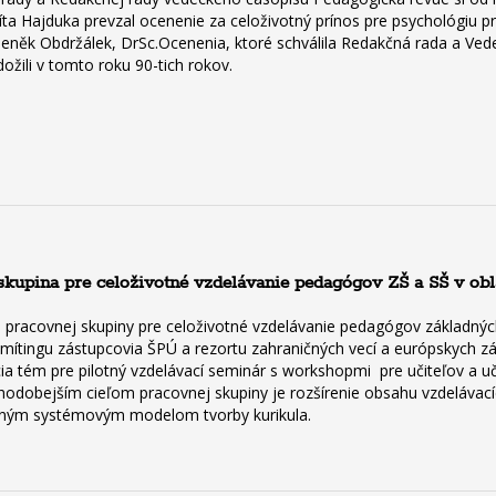
ta Hajduka prevzal ocenenie za celoživotný prínos pre psychológiu pr
eněk Obdržálek, DrSc.Ocenenia, ktoré schválila Redakčná rada a Vedeck
dožili v tomto roku 90-tich rokov.
kupina pre celoživotné vzdelávanie pedagógov ZŠ a SŠ v obla
 pracovnej skupiny pre celoživotné vzdelávanie pedagógov základných a
na mítingu zástupcovia ŠPÚ a rezortu zahraničných vecí a európskych zá
a tém pre pilotný vzdelávací seminár s workshopmi pre učiteľov a uč
lhodobejším cieľom pracovnej skupiny je rozšírenie obsahu vzdelávac
vaným systémovým modelom tvorby kurikula.