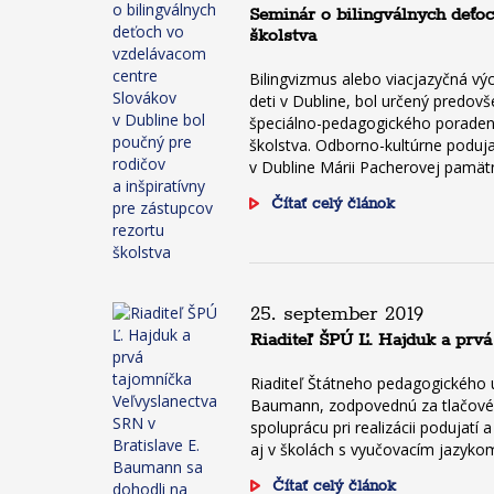
Seminár o bilingválnych deťoc
školstva
Bilingvizmus alebo viacjazyčná v
deti v Dubline, bol určený predovš
špeciálno-pedagogického poradenstv
školstva. Odborno-kultúrne podujat
v Dubline Márii Pacherovej pamätnú
Čítať celý článok
25. september 2019
Riaditeľ ŠPÚ Ľ. Hajduk a prvá
Riaditeľ Štátneho pedagogického ú
Baumann, zodpovednú za tlačové o
spoluprácu pri realizácii podujat
aj v školách s vyučovacím jazyk
Čítať celý článok