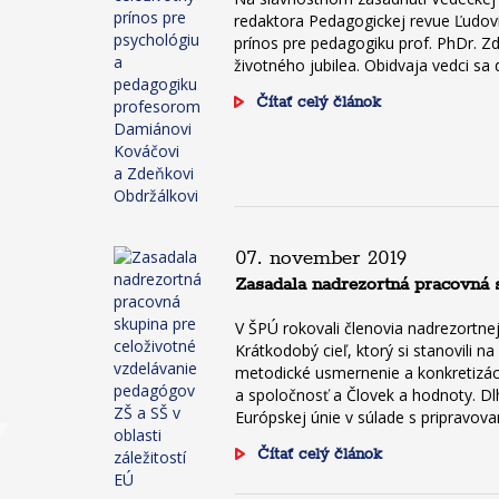
redaktora Pedagogickej revue Ľudoví
prínos pre pedagogiku prof. PhDr. Zd
životného jubilea. Obidvaja vedci sa 
Čítať celý článok
07. november 2019
Zasadala nadrezortná pracovná s
V ŠPÚ rokovali členovia nadrezortnej
Krátkodobý cieľ, ktorý si stanovili 
metodické usmernenie a konkretizáci
a spoločnosť a Človek a hodnoty. D
Európskej únie v súlade s pripravo
Čítať celý článok