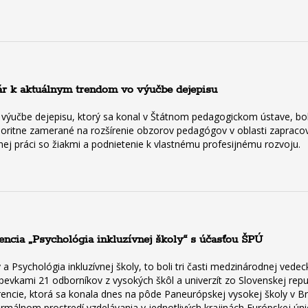
ár k aktuálnym trendom vo výučbe dejepisu
 výučbe dejepisu, ktorý sa konal v Štátnom pedagogickom ústave, bol 
prioritne zamerané na rozšírenie obzorov pedagógov v oblasti zapra
nej práci so žiakmi a podnietenie k vlastnému profesijnému rozvoju.
ncia „Psychológia inkluzívnej školy“ s účasťou ŠPÚ
 a Psychológia inkluzívnej školy, to boli tri časti medzinárodnej vede
spevkami 21 odborníkov z vysokých škôl a univerzít zo Slovenskej repub
erencie, ktorá sa konala dnes na pôde Paneurópskej vysokej školy v B
ormálnom prostredí vzdelávania v jednotlivých krajinách Európskej ún