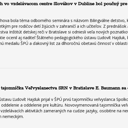
h vo vzdelávacom centre Slovákov v Dubline bol poučný pre 
ýchova bola téma odborného seminára s názvom Bilingválne detstvo, 
etkým pre rodičov detí žijúcich v zahraničí a ich učiteľov. Z prednášo
a Inštitút detskej reči v Bratislave si odniesli veľa nových poznatko
ie ocenil aj riaditeľ Štátneho pedagogického ústavu Ľudovít Hajduk, 
 medailu ŠPÚ a ďakovný list za dlhoročnú obetavú činnosť v oblasti v
 tajomníčka Veľvyslanectva SRN v Bratislave E. Baumann sa do
stavu Ľudovít Hajduk prijal v ŠPÚ prvú tajomníčku veľvyslanca Spolko
ddelenie a oddelenie pre kultúru. Novovymenovaná tajomníčka veľvysl
í a vzdelávacích aktivitách zameraných na cudzie jazyky, osobitne na 
om nemeckým.