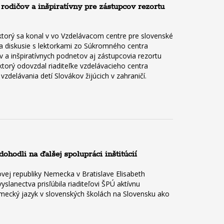
rodičov a inšpiratívny pre zástupcov rezortu
ktorý sa konal v vo Vzdelávacom centre pre slovenské
k a diskusie s lektorkami zo Súkromného centra
v a inšpiratívnych podnetov aj zástupcovia rezortu
ktorý odovzdal riaditeľke vzdelávacieho centra
zdelávania detí Slovákov žijúcich v zahraničí.
hodli na ďalšej spolupráci inštitúcií
vej republiky Nemecka v Bratislave Elisabeth
anectva prisľúbila riaditeľovi ŠPÚ aktívnu
nemecký jazyk v slovenských školách na Slovensku ako