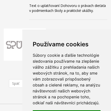
Text o uplatňovaní Dohovoru o právach dieťaťa
v podmienkach školy a praktické ukážky.
07. august 2020
VÝSTUPY PROJEKTU TAKE
ME OUT
Používame cookies
Typ školy
Súbory cookie a ďalšie technológie
materská škola
sledovania používame na zlepšenie
vášho zážitku z prehliadania našich
webových stránok, na to, aby sme
vám zobrazovali prispôsobený
1
Späť
2
3
4
5
6
...
9
Ďalej
obsah a cielené reklamy, na analýzu
návštevnosti našich webových
stránok a na pochopenie toho,
odkiaľ naši návštevníci prichádzajú.