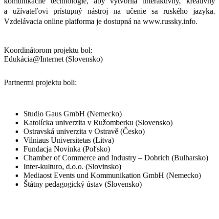
komunikačné technológie, aby vytvorila interaktívny, kreatívny
a užívateľovi prístupný nástroj na učenie sa ruského jazyka.
Vzdelávacia online platforma je dostupná na www.russky.info.
Koordinátorom projektu bol:
Edukácia@Internet (Slovensko)
Partnermi projektu boli:
Studio Gaus GmbH (Nemecko)
Katolícka univerzita v Ružomberku (Slovensko)
Ostravská univerzita v Ostravě (Česko)
Vilniaus Universitetas (Litva)
Fundacja Novinka (Poľsko)
Chamber of Commerce and Industry – Dobrich (Bulharsko)
Inter-kulturo, d.o.o. (Slovinsko)
Mediaost Events und Kommunikation GmbH (Nemecko)
Štátny pedagogický ústav (Slovensko)