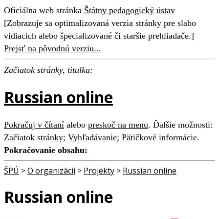
Oficiálna web stránka
Štátny pedagogický ústav
[Zobrazuje sa optimalizovaná verzia stránky pre slabo
vidiacich alebo špecializované či staršie prehliadače.]
Prejsť na pôvodnú verziu...
Začiatok stránky, titulka:
Russian online
Pokračuj v čítaní
alebo
preskoč na menu
. Ďalšie možnosti:
Začiatok stránky
;
Vyhľadávanie
;
Pätičkové informácie
.
Pokračovanie obsahu:
ŠPÚ
>
O organizácii
>
Projekty
>
Russian online
Russian online