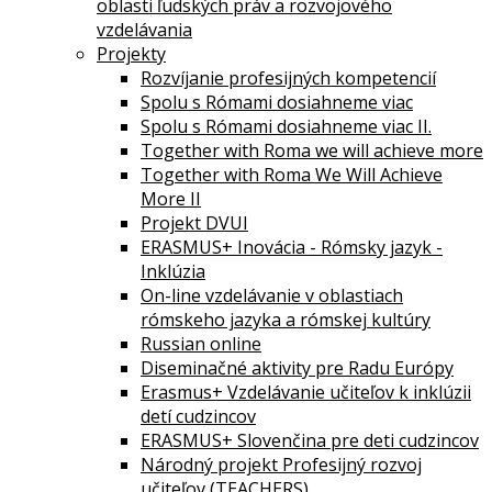
oblasti ľudských práv a rozvojového
vzdelávania
Projekty
Rozvíjanie profesijných kompetencií
Spolu s Rómami dosiahneme viac
Spolu s Rómami dosiahneme viac II.
Together with Roma we will achieve more
Together with Roma We Will Achieve
More II
Projekt DVUI
ERASMUS+ Inovácia - Rómsky jazyk -
Inklúzia
On-line vzdelávanie v oblastiach
rómskeho jazyka a rómskej kultúry
Russian online
Diseminačné aktivity pre Radu Európy
Erasmus+ Vzdelávanie učiteľov k inklúzii
detí cudzincov
ERASMUS+ Slovenčina pre deti cudzincov
Národný projekt Profesijný rozvoj
učiteľov (TEACHERS)