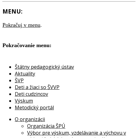
MENU:
Pokračuj v menu
.
Pokračovanie menu:
Štátny pedagogický ústav
Aktuality
ŠVP
Deti a žiaci so ŠVVP
Deti cudzincov
Výskum
Metodický portál
O organizácii
Organizácia ŠPÚ
Výbor pre výskum, vzdelávanie a výchovu v