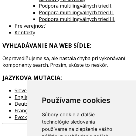
Podpora multilingválnych tried I.
Podpora multilingválnych tried II.
Podpora multilingválnych tried III.
Pre verejnosť
Kontakty
VYHĽADÁVANIE NA WEB SÍDLE:
Ospravedlňujeme sa, ale nastala chyba pri vykonávaní
komponenty search. Prosím, skúste to neskôr.
JAZYKOVA MUTACIA:
Slovensky
English
Používame cookies
Deutsch
Français
Súbory cookie a ďalšie
Pусский
technológie sledovania
používame na zlepšenie vášho