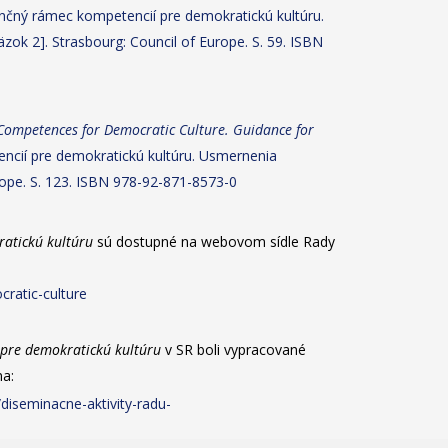
nčný rámec kompetencií pre demokratickú kultúru.
zok 2]. Strasbourg: Council of Europe. S. 59. ISBN
Competences for Democratic Culture. Guidance for
cií pre demokratickú kultúru. Usmernenia
rope. S. 123. ISBN 978-92-871-8573-0
atickú kultúru
sú dostupné na webovom sídle Rady
ratic-culture
pre demokratickú kultúru
v SR boli vypracované
na:
/diseminacne-aktivity-radu-