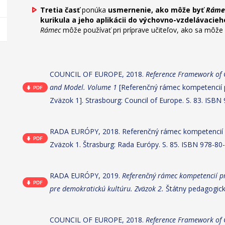
Tretia časť
ponúka
usmernenie, ako môže byť
Rám
kurikula a jeho aplikácii do výchovno-vzdelávacie
Rámec
môže používať pri príprave učiteľov, ako sa môže
COUNCIL OF EUROPE, 2018.
Reference Framework of 
and Model. Volume 1
[Referenčný rámec kompetencií p
Zväzok 1]. Strasbourg: Council of Europe. S. 83. ISB
RADA EURÓPY, 2018. Referenčný rámec kompetencií pr
Zväzok 1. Štrasburg: Rada Európy. S. 85. ISBN 978-8
RADA EURÓPY, 2019.
Referenčný rámec kompetencií pr
pre demokratickú kultúru. Zväzok 2.
Štátny pedagogick
COUNCIL OF EUROPE, 2018.
Reference Framework of C