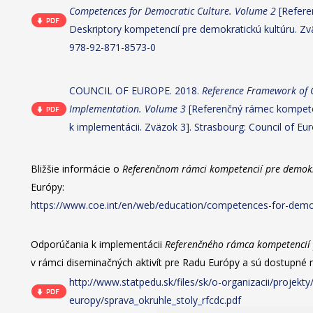
Competences for Democratic Culture. Volume 2
[Refere
Deskriptory kompetencií pre demokratickú kultúru. Zvä
978-92-871-8573-0
COUNCIL OF EUROPE. 2018.
Reference Framework of 
Implementation. Volume 3
[Referenčný rámec kompeten
k implementácii. Zväzok 3]. Strasbourg: Council of Eu
Bližšie informácie o
Referenčnom rámci kompetencií pre demokr
Európy:
https://www.coe.int/en/web/education/competences-for-democ
Odporúčania k implementácii
Referenčného rámca kompetencií 
v rámci diseminačných aktivít pre Radu Európy a sú dostupné 
http://www.statpedu.sk/files/sk/o-organizacii/projekty
europy/sprava_okruhle_stoly_rfcdc.pdf