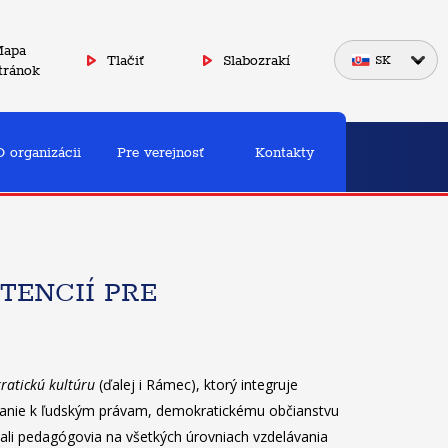
apa
Tlačiť
Slabozrakí
SK
tránok
O organizácii
Pre verejnosť
Kontakty
ENCIÍ PRE
ratickú kultúru
(ďalej i Rámec), ktorý integruje
anie k ľudským právam, demokratickému občianstvu
ali pedagógovia na všetkých úrovniach vzdelávania