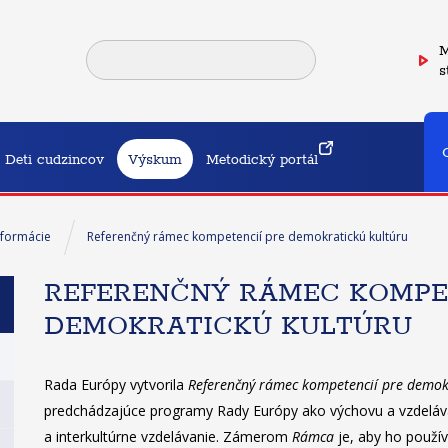
M
s
Deti cudzincov
Výskum
Metodický portál
formácie
Referenčný rámec kompetencií pre demokratickú kultúru
REFERENČNÝ RÁMEC KOMPET
DEMOKRATICKÚ KULTÚRU
Rada Európy vytvorila
Referenčný rámec kompetencií pre demok
predchádzajúce programy Rady Európy ako výchovu a vzdeláv
a interkultúrne vzdelávanie. Zámerom
Rámca
je, aby ho použív