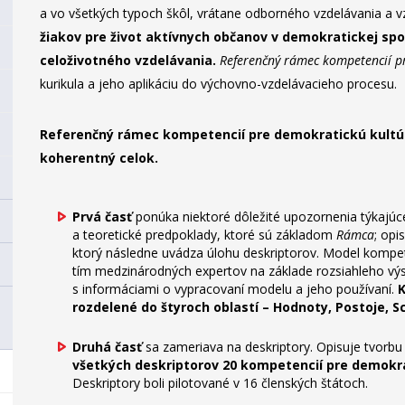
a vo všetkých typoch škôl, vrátane odborného vzdelávania a v
žiakov pre život aktívnych občanov v demokratickej spo
celoživotného vzdelávania.
Referenčný rámec kompetencií p
kurikula a jeho aplikáciu do výchovno-vzdelávacieho procesu.
Referenčný rámec kompetencií pre demokratickú kultú
koherentný celok.
Prvá časť
ponúka niektoré dôležité upozornenia týkajúc
a teoretické predpoklady, ktoré sú základom
Rámca
; opi
ktorý následne uvádza úlohu deskriptorov. Model kompeten
tím medzinárodných expertov na základe rozsiahleho výs
s informáciami o vypracovaní modelu a jeho používaní.
K
rozdelené do štyroch oblastí – Hodnoty, Postoje, 
Druhá časť
sa zameriava na deskriptory. Opisuje tvorbu
všetkých deskriptorov 20 kompetencií pre demokr
Deskriptory boli pilotované v 16 členských štátoch.