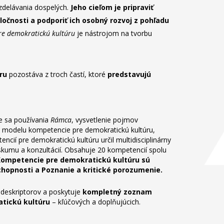
zdelávania dospelých.
Jeho cieľom je pripraviť
ločnosti a podporiť ich osobný rozvoj z pohľadu
re demokratickú kultúru
je nástrojom na tvorbu
ru
pozostáva z troch častí, ktoré
predstavujú
e sa používania
Rámca
, vysvetlenie pojmov
s modelu kompetencie pre demokratickú kultúru,
cií pre demokratickú kultúru určil multidisciplinárny
kumu a konzultácií. Obsahuje 20 kompetencií spolu
ompetencie pre demokratickú kultúru sú
Schopnosti a Poznanie a kritické porozumenie.
 deskriptorov a poskytuje
kompletný zoznam
atickú kultúru
– kľúčových a doplňujúcich.