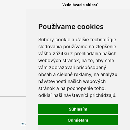
Vzdelávacia oblasť
Človek a hodnoty
Predmet
Používame cookies
etická výchova
Ročník
Súbory cookie a ďalšie technológie
1.
sledovania používame na zlepšenie
vášho zážitku z prehliadania našich
webových stránok, na to, aby sme
vám zobrazovali prispôsobený
1
Späť
2
Ďalej
obsah a cielené reklamy, na analýzu
návštevnosti našich webových
stránok a na pochopenie toho,
odkiaľ naši návštevníci prichádzajú.
Súhlasím
Technický prevádzkovateľ
|
Správca obsahu
Odmietam
2017 © ŠTÁTNY PEDAGOGICKÝ ÚSTAV