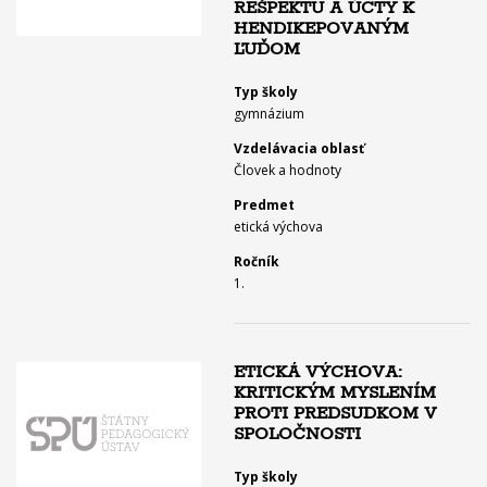
REŠPEKTU A ÚCTY K
HENDIKEPOVANÝM
ĽUĎOM
Typ školy
gymnázium
Vzdelávacia oblasť
Človek a hodnoty
Predmet
etická výchova
Ročník
1.
ETICKÁ VÝCHOVA:
KRITICKÝM MYSLENÍM
PROTI PREDSUDKOM V
SPOLOČNOSTI
Typ školy