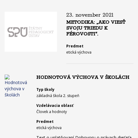
23. november 2021
METODIKA: „AKO VIESŤ
SVOJU TRIEDU K
FÉROVOSTI“.
Predmet
etická výchova
HODNOTOVÁ VÝCHOVA V ŠKOLÁCH
Typ školy
základná škola 2. stupeň
Vzdelávacia oblasť
Človek a hodnoty
Predmet
etická výchova
Text o uplatňovaní Dohovoru o právach dieťaťa