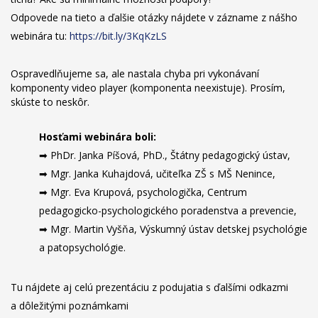
Odpovede na tieto a ďalšie otázky nájdete v zázname z nášho
webinára tu:
https://bit.ly/3KqKzLS
Ospravedlňujeme sa, ale nastala chyba pri vykonávaní
komponenty video player (komponenta neexistuje). Prosím,
skúste to neskôr.
Hosťami webinára boli:
➡ PhDr. Janka Píšová, PhD., Štátny pedagogický ústav,
➡ Mgr. Janka Kuhajdová, učiteľka ZŠ s MŠ Nenince,
➡ Mgr. Eva Krupová, psychologička, Centrum
pedagogicko-psychologického poradenstva a prevencie,
➡ Mgr. Martin Vyšňa, Výskumný ústav detskej psychológie
a patopsychológie.
Tu nájdete aj celú prezentáciu z podujatia s ďalšími odkazmi
a dôležitými poznámkami