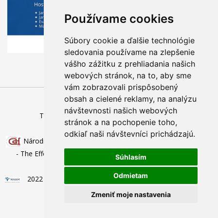
Používame cookies
Súbory cookie a ďalšie technológie
sledovania používame na zlepšenie
vášho zážitku z prehliadania našich
webových stránok, na to, aby sme
vám zobrazovali prispôsobený
obsah a cielené reklamy, na analýzu
návštevnosti našich webových
Technický prevádzkovateľ
|
Správca obsahu
stránok a na pochopenie toho,
odkiaľ naši návštevníci prichádzajú.
Národný inštitút vzdelávania a mládeže, pracovisko Pluhová
- The Effective CAF User - Efektívny používateľ modelu CAF
Súhlasím
Odmietam
2022 © Národný inštitút vzdelávania a mládeže, pracovisko
Pluhová
Zmeniť moje nastavenia