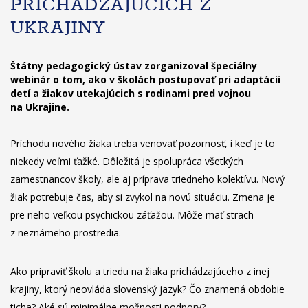
PRICHÁDZAJÚCICH Z
UKRAJINY
Štátny pedagogický ústav zorganizoval špeciálny
webinár o tom, ako v školách postupovať pri adaptácii
detí a žiakov utekajúcich s rodinami pred vojnou
na Ukrajine.
Príchodu nového žiaka treba venovať pozornosť, i keď je to
niekedy veľmi ťažké. Dôležitá je spolupráca všetkých
zamestnancov školy, ale aj príprava triedneho kolektívu. Nový
žiak potrebuje čas, aby si zvykol na novú situáciu. Zmena je
pre neho veľkou psychickou záťažou. Môže mať strach
z neznámeho prostredia.
Ako pripraviť školu a triedu na žiaka prichádzajúceho z inej
krajiny, ktorý neovláda slovenský jazyk? Čo znamená obdobie
ticha? Aké sú minimálne možnosti podpory?