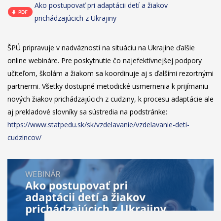
Ako postupovať pri adaptácii detí a žiakov
prichádzajúcich z Ukrajiny
ŠPÚ pripravuje v nadväznosti na situáciu na Ukrajine ďalšie
online webináre. Pre poskytnutie čo najefektívnejšej podpory
učiteľom, školám a žiakom sa koordinuje aj s ďalšími rezortnými
partnermi. Všetky dostupné metodické usmernenia k prijímaniu
nových žiakov prichádzajúcich z cudziny, k procesu adaptácie ale
aj prekladové slovníky sa sústredia na podstránke:
https://www.statpedu.sk/sk/vzdelavanie/vzdelavanie-deti-
cudzincov/