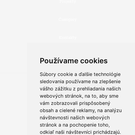
Projekty
Časopisy
Kontakty
JAZYKOVA MUTACIA:
Používame cookies
Súbory cookie a ďalšie technológie
sledovania používame na zlepšenie
vášho zážitku z prehliadania našich
PÄTIČKA:
webových stránok, na to, aby sme
vám zobrazovali prispôsobený
obsah a cielené reklamy, na analýzu
návštevnosti našich webových
2026
stránok a na pochopenie toho,
© ŠTÁTNY PEDAGOGICKÝ ÚSTAV
odkiaľ naši návštevníci prichádzajú.