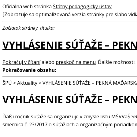
Oficiálna web stránka
Štátny pedagogický ústav
[Zobrazuje sa optimalizovaná verzia stránky pre slabo vidia
Začiatok stránky, titulka:
VYHLÁSENIE SÚŤAŽE – PEK
Pokračuj v čítaní
alebo
preskoč na menu
. Ďalšie možnosti:
Pokračovanie obsahu:
ŠPÚ
>
Aktuality
>
VYHLÁSENIE SÚŤAŽE – PEKNÁ MAĎARSK
VYHLÁSENIE SÚŤAŽE – PEK
Ďalší ročník súťaže sa organizuje v zmysle listu MŠVVaŠ S
smernica č. 23/2017 o súťažiach a organizačným poriadko