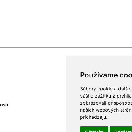
Používame coo
Súbory cookie a ďalšie
vášho zážitku z prehli
zobrazovali prispôsobe
hová
našich webových stráno
prichádzajú.
Súhlasím
Odmiet