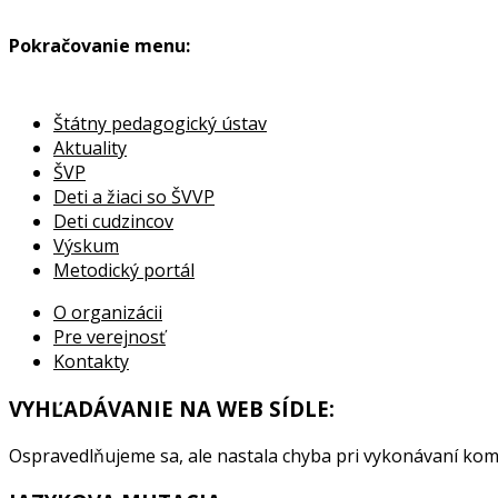
Pokračovanie menu:
Štátny pedagogický ústav
Aktuality
ŠVP
Deti a žiaci so ŠVVP
Deti cudzincov
Výskum
Metodický portál
O organizácii
Pre verejnosť
Kontakty
VYHĽADÁVANIE NA WEB SÍDLE:
Ospravedlňujeme sa, ale nastala chyba pri vykonávaní kom