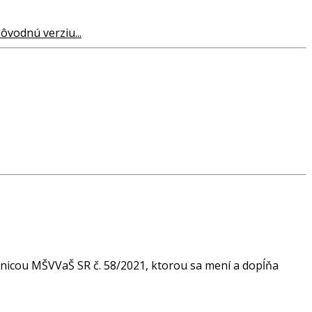
pôvodnú verziu...
ernicou MŠVVaŠ SR č. 58/2021, ktorou sa mení a dopĺňa