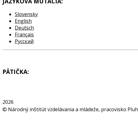
JAZYKOVA MUTACIA:
Slovensky
English
Deutsch
Français
Pусский
PÄTIČKA:
2026
© Národný inštitút vzdelávania a mládeže, pracovisko Plu