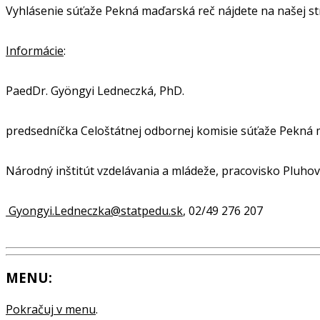
Vyhlásenie súťaže Pekná maďarská reč nájdete na našej s
Informácie
:
PaedDr. Gyöngyi Ledneczká, PhD.
predsedníčka Celoštátnej odbornej komisie súťaže Pekná
Národný inštitút vzdelávania a mládeže, pracovisko Pluhová
Gyongyi.Ledneczka@statpedu.sk
, 02/49 276 207
MENU:
Pokračuj v menu
.