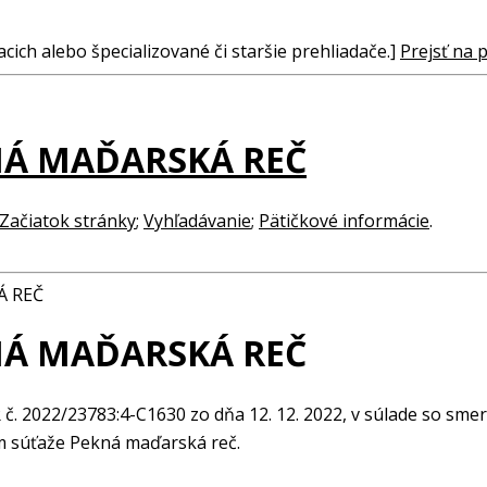
cich alebo špecializované či staršie prehliadače.]
Prejsť na 
NÁ MAĎARSKÁ REČ
Začiatok stránky
;
Vyhľadávanie
;
Pätičkové informácie
.
Á REČ
NÁ MAĎARSKÁ REČ
R č. 2022/23783:4-C1630 zo dňa 12. 12. 2022, v súlade so sm
m súťaže Pekná maďarská reč.