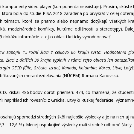
í komponenty video player (komponenta neexistuje). Prosím, skúste 
 ktorá bola do štúdie PISA 2018 zaradená po prvýkrát v celej doter
ych témach, ktoré sa priamo alebo nepriamo dotýkajú všetkých kraj
ká, medzinárodné konflikty, kultúrne odlišnosti a stereotypy). Ďal
 či dokážu informácie z tejto oblasti kriticky vyhodnocovať.
8 zapojili 15-roční žiaci z celkovo 66 krajín sveta. Hodnotenia glob
ka. Žiaci z ďalších 39 krajín vyplnili v rámci tejto oblasti len dotazní
krajín OECD (Čile, Grécko, Izrael, Kanada, Kolumbia, Kórea, Litva, Lotyš
certifikovaných meraní vzdelávania (NÚCEM) Romana Kanovská.
OECD. Získali 486 bodov oproti priemeru 474, čo znamená, že študenti
napríklad ich rovesníci z Grécka, Litvy či Ruskej federácie, významne 
osahujú spomedzi stredných škôl najlepšie výsledky a je na nich aj naj
,3 – 12,6 %). Menej uspokojivé výsledky mali stredné odborné školy.