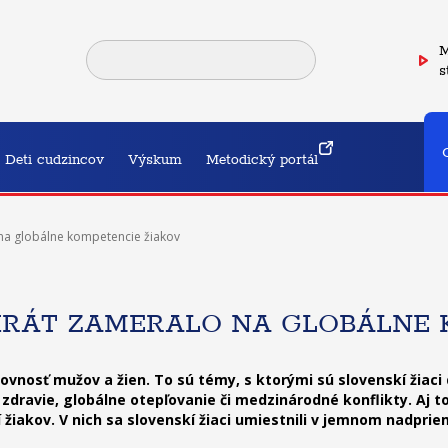
M
s
Deti cudzincov
Výskum
Metodický portál
na globálne kompetencie žiakov
KRÁT ZAMERALO NA GLOBÁLNE 
 rovnosť mužov a žien. To sú témy, s ktorými sú slovenskí žia
 zdravie, globálne otepľovanie či medzinárodné konflikty. Aj t
žiakov. V nich sa slovenskí žiaci umiestnili v jemnom nadprie