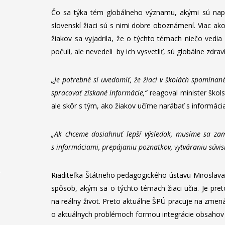
Čo sa týka tém globálneho významu, akými sú naprík
slovenskí žiaci sú s nimi dobre oboznámení. Viac ak
žiakov sa vyjadrila, že o týchto témach niečo vedia 
počuli, ale nevedeli by ich vysvetliť, sú globálne zdr
„Je potrebné si uvedomiť, že žiaci v školách spomínané
spracovať získané informácie,“
reagoval minister škol
ale skôr s tým, ako žiakov učíme narábať s informáci
„Ak chceme dosiahnuť lepší výsledok, musíme sa zam
s informáciami, prepájaniu poznatkov, vytváraniu súvisl
Riaditeľka Štátneho pedagogického ústavu Miroslava 
spôsob, akým sa o týchto témach žiaci učia. Je pret
na reálny život. Preto aktuálne ŠPÚ pracuje na zmená
o aktuálnych problémoch formou integrácie obsahov p