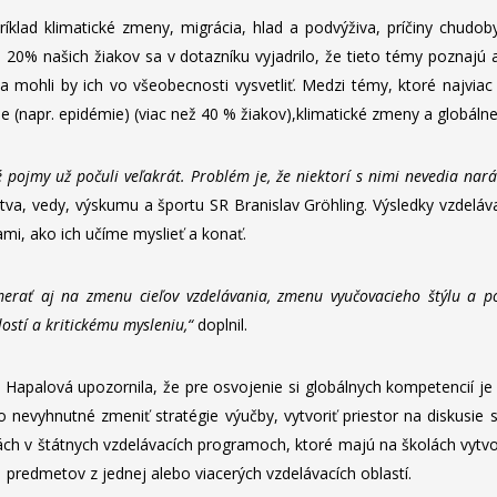
lad klimatické zmeny, migrácia, hlad a podvýživa, príčiny chudob
o 20% našich žiakov sa v dotazníku vyjadrilo, že tieto témy poznajú 
a mohli by ich vo všeobecnosti vysvetliť. Medzi témy, ktoré najviac
avie (napr. epidémie) (viac než 40 % žiakov),klimatické zmeny a globáln
 pojmy už počuli veľakrát. Problém je, že niektorí s nimi nevedia naráb
stva, vedy, výskumu a športu SR Branislav Gröhling. Výsledky vzdelá
ami, ako ich učíme myslieť a konať.
erať aj na zmenu cieľov vzdelávania, zmenu vyučovacieho štýlu a 
ostí a kritickému mysleniu,“
doplnil.
Hapalová upozornila, že pre osvojenie si globálnych kompetencií je d
o nevyhnutné zmeniť stratégie výučby, vytvoriť priestor na diskusie
ch v štátnych vzdelávacích programoch, ktoré majú na školách vytvoriť
redmetov z jednej alebo viacerých vzdelávacích oblastí.