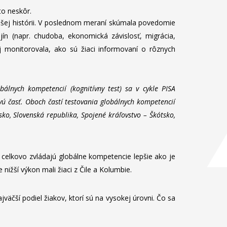
to neskôr.
ajšej histórii. V poslednom meraní skúmala povedomie
ín (napr. chudoba, ekonomická závislosť, migrácia,
ej monitorovala, ako sú žiaci informovaní o rôznych
álnych kompetencií (kognitívny test) sa v cykle PISA
kovú časť. Oboch častí testovania globálnych kompetencií
sko, Slovenská republika, Spojené kráľovstvo – Škótsko,
 celkovo zvládajú globálne kompetencie lepšie ako je
nižší výkon mali žiaci z Čile a Kolumbie.
väčší podiel žiakov, ktorí sú na vysokej úrovni. Čo sa