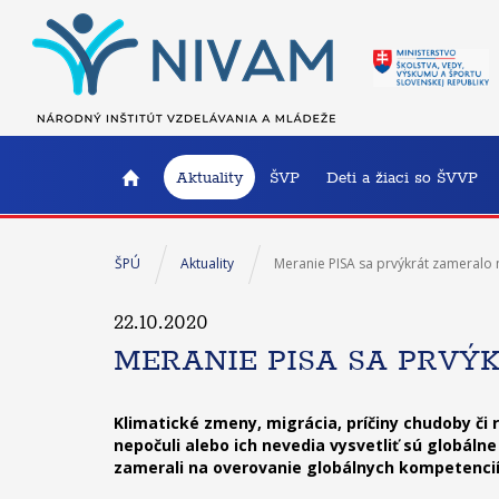
Aktuality
ŠVP
Deti a žiaci so ŠVVP
ŠPÚ
Aktuality
Meranie PISA sa prvýkrát zameralo 
22.10.2020
MERANIE PISA SA PRVÝ
Klimatické zmeny, migrácia, príčiny chudoby či
nepočuli alebo ich nevedia vysvetliť sú globálne
zamerali na overovanie globálnych kompetencií 