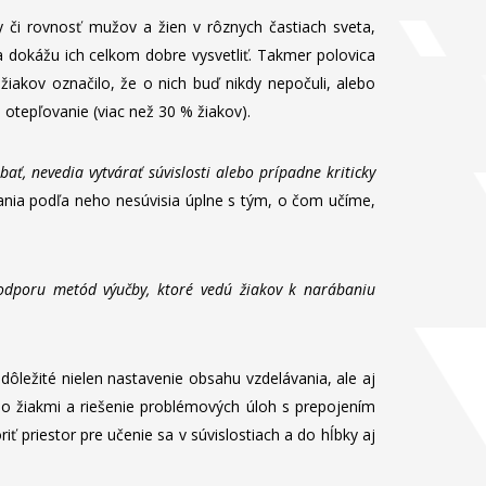
y či rovnosť mužov a žien v rôznych častiach sveta,
a dokážu ich celkom dobre vysvetliť. Takmer polovica
 žiakov označilo, že o nich buď nikdy nepočuli, alebo
e otepľovanie (viac než 30 % žiakov).
ať, nevedia vytvárať súvislosti alebo prípadne kriticky
vania podľa neho nesúvisia úplne s tým, o čom učíme,
podporu metód výučby, ktoré vedú žiakov k narábaniu
ôležité nielen nastavenie obsahu vzdelávania, ale aj
 so žiakmi a riešenie problémových úloh s prepojením
 priestor pre učenie sa v súvislostiach a do hĺbky aj