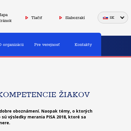
apa
Tlačiť
Slabozrakí
SK
tránok
O organizácii
Pre verejnosť
Kontakty
KOMPETENCIE ŽIAKOV
ci dobre oboznámení. Naopak témy, o ktorých
o sú výsledky merania PISA 2018, ktoré sa
mere.