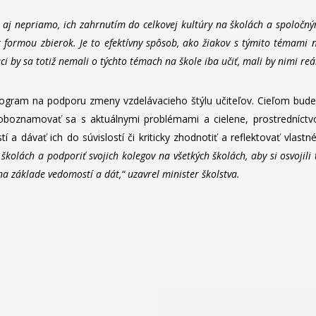
 aj nepriamo, ich zahrnutím do celkovej kultúry na školách a spoločným
t formou zbierok. Je to efektívny spôsob, ako žiakov s týmito témami n
i by sa totiž nemali o týchto témach na škole iba učiť, mali by nimi reál
program na podporu zmeny vzdelávacieho štýlu učiteľov. Cieľom bude
boznamovať sa s aktuálnymi problémami a cielene, prostredníctvom
í a dávať ich do súvislostí či kriticky zhodnotiť a reflektovať vlas
kolách a podporiť svojich kolegov na všetkých školách, aby si osvojili 
na základe vedomostí a dát,“ uzavrel minister školstva.