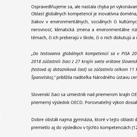
Ospravedlňujeme sa, ale nastala chyba pri vykonávan
Oblasť globálnych kompetencií je inovatívna doména,
žiakov v environmentálnych, sociálnych či kultúrn
nerovnosť, klimatická zmena a environmentálne rizi
témach, či ich preberajú v škole, či o nich diskutujú a
„Do testovania globálnych kompetencií sa v PISA 201
2018 zúčastnili žiaci z 27 krajín sveta vrátane Slovens
(testová aj dotazníková časť) sa zúčastnilo celkom 11 
Španielsko),“
priblížila riaditeľka Národného ústavu 
Slovenskí žiaci sa umiestnili nad priemerom krajín 
priemerný výsledok OECD. Porovnateľný výkon dosiahli 
Dobre obstáli najmä gymnázia, ktoré v tejto oblasti d
premietlo aj do výsledkov v týchto kompetenciách (12