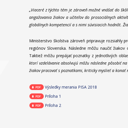
„Viaceré z týchto tém je zároveň možné vnášať do škôl
angažovania žiakov a učiteľov do prosociálnych aktiví
globálnych kompetencií a s nimi súvisiacich hodnôt. Žiac
Ministerstvo školstva zároveň pripravuje rozsiahly 
regiónov Slovenska. Následne môžu naučiť žiakov o
Taktiež môžu prepájať poznatky z jednotlivých oblast
ktorí vzdelávanie absolvujú môžu následne pôsobiť na š
žiakov pracovať s poznatkami, kriticky myslieť a konať 
Výsledky merania PISA 2018
Príloha 1
Príloha 2