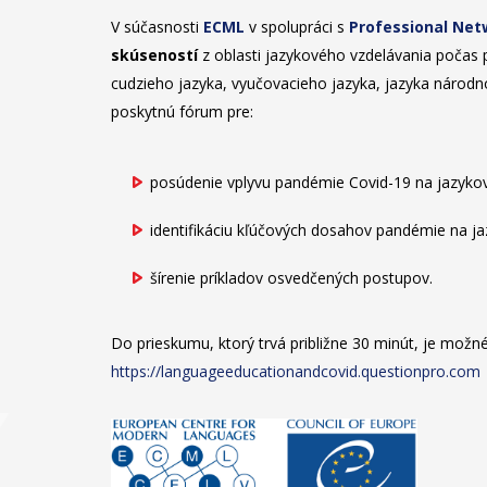
V súčasnosti
ECML
v spolupráci s
Professional Ne
skúseností
z oblasti jazykového vzdelávania počas
cudzieho jazyka, vyučovacieho jazyka, jazyka národnos
poskytnú fórum pre:
posúdenie vplyvu pandémie Covid-19 na jazykov
identifikáciu kľúčových dosahov pandémie na ja
šírenie príkladov osvedčených postupov.
Do prieskumu, ktorý trvá približne 30 minút, je možné
https://languageeducationandcovid.questionpro.com