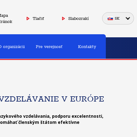
apa
Tlačiť
Slabozrakí
SK
tránok
O organizácii
Pre verejnosť
Kontakty
 VZDELÁVANIE V EURÓPE
azykového vzdelávania, podporu excelentnosti,
napomáhať členským štátom efektívne