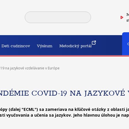
M
s
Deti cudzincov
Výskum
Metodický portál
19 na jazykové vzdelávanie v Európe
NDÉMIE COVID-19 NA JAZYKOVÉ
py (ďalej "ECML") sa zameriava na kľúčové otázky z oblasti j
asti vyučovania a učenia sa jazykov. Jeho hlavnou úlohou je 