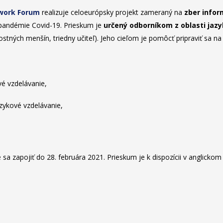
twork Forum
realizuje celoeurópsky projekt zameraný na
zber infor
 pandémie Covid-19. Prieskum je
určený odborníkom z oblasti jaz
tných menšín, triedny učiteľ). Jeho cieľom je pomôcť pripraviť sa na
é vzdelávanie,
zykové vzdelávanie,
 sa zapojiť do 28. februára 2021. Prieskum je k dispozícii v anglicko