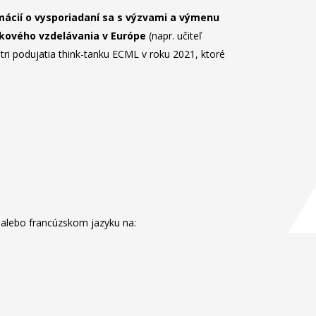
mácií o vysporiadaní sa s výzvami a výmenu
ykového vzdelávania v Európe
(napr. učiteľ
 tri podujatia think-tanku ECML v roku 2021, ktoré
m alebo francúzskom jazyku na: