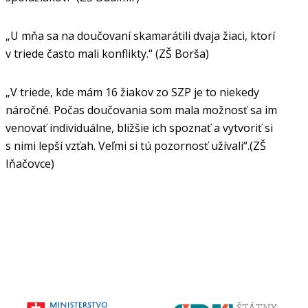
„U mňa sa na doučovaní skamarátili dvaja žiaci, ktorí
v triede často mali konflikty.“ (ZŠ Borša)
„V triede, kde mám 16 žiakov zo SZP je to niekedy
náročné. Počas doučovania som mala možnosť sa im
venovať individuálne, bližšie ich spoznať a vytvoriť si
s nimi lepší vzťah. Veľmi si tú pozornosť užívali“.(ZŠ
Iňačovce)