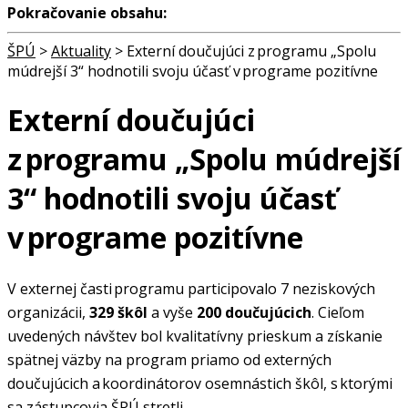
Pokračovanie obsahu:
ŠPÚ
>
Aktuality
>
Externí doučujúci z programu „Spolu
múdrejší 3“ hodnotili svoju účasť v programe pozitívne
Externí doučujúci
z programu „Spolu múdrejší
3“ hodnotili svoju účasť
v programe pozitívne
V externej časti programu participovalo 7 neziskových
organizácii,
329 škôl
a vyše
200 doučujúcich
. Cieľom
uvedených návštev bol kvalitatívny prieskum a získanie
spätnej väzby na program priamo od externých
doučujúcich a koordinátorov osemnástich škôl, s ktorými
sa zástupcovia ŠPÚ stretli.