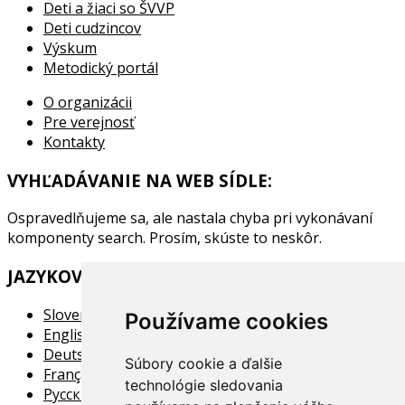
Deti a žiaci so ŠVVP
Deti cudzincov
Výskum
Metodický portál
O organizácii
Pre verejnosť
Kontakty
VYHĽADÁVANIE NA WEB SÍDLE:
Ospravedlňujeme sa, ale nastala chyba pri vykonávaní
komponenty search. Prosím, skúste to neskôr.
JAZYKOVA MUTACIA:
Slovensky
Používame cookies
English
Deutsch
Súbory cookie a ďalšie
Français
technológie sledovania
Pусский