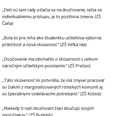
„Deti sú tam rady a tlačia sa na doučovanie, tešia sa
individuálnemu prístupu, je to pozitívna zmena. (ZŠ
Čaňa)
„Bola to pre mňa ako študentku učiteľstva výborná
príležitosť a nová skúsenosť.“ (ZŠ Veľká Ida)
„Doučovanie ma obohatilo o skúsenosti s celkom
náročným učiteľským povolaním.“ (ZŠ Prešov)
„Táto skúsenosť mi potvrdila, že má zmysel pracovať
so žiakmi z marginalizovaných rómskych komunít aj
so špeciálnymi vzdelávacími potrebami.“ (ZŠ Košice)
„Niekedy tí naši doučovaní žiaci doučujú svojich
spolužiakov.“ (ZŠ Budimír)