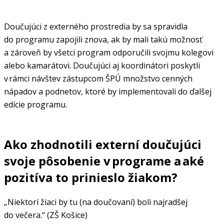
Doučujúci z externého prostredia by sa spravidla
do programu zapojili znova, ak by mali takú možnosť
a zároveň by všetci program odporučili svojmu kolegovi
alebo kamarátovi. Doučujúci aj koordinátori poskytli
v rámci návštev zástupcom ŠPÚ množstvo cenných
nápadov a podnetov, ktoré by implementovali do ďalšej
edície programu.
Ako zhodnotili externí doučujúci
svoje pôsobenie v programe a aké
pozitíva to prinieslo žiakom?
„Niektorí žiaci by tu (na doučovaní) boli najradšej
do večera.“ (ZŠ Košice)