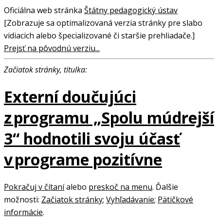
Oficiálna web stránka
Štátny pedagogický ústav
[Zobrazuje sa optimalizovaná verzia stránky pre slabo
vidiacich alebo špecializované či staršie prehliadače.]
Prejsť na pôvodnú verziu...
Začiatok stránky, titulka:
Externí doučujúci
z programu „Spolu múdrejší
3“ hodnotili svoju účasť
v programe pozitívne
Pokračuj v čítaní
alebo
preskoč na menu
. Ďalšie
možnosti:
Začiatok stránky
;
Vyhľadávanie
;
Pätičkové
informácie
.